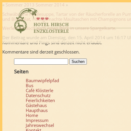
«
Sommer 2013
Sommer 2014
»
Schwäbische Flädlesuppe, Tartar von der Räucherforelle an Pumpe
und Blattsalat, Hausgemachte Maultaschen mit Champignons und K
Werfen Sie doch auch einen Blick in unsere
Spargelkarte
.
Der Beitrag wurde am Dienstag, den 15. April 2014 um 16:17 Uh
Kommentare und Pings sind derzeit nicht erlaubt.
Kommentare sind derzeit geschlossen.
Suchen
nach:
Seiten
Baumwipfelpfad
Bus
Café Klösterle
Datenschutz
Feierlichkeiten
Gästehaus
Haupthaus
Home
Impressum
Jahreswechsel
Kontakt