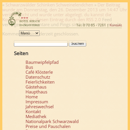
«
Schwarzwälder Schinken
Schweinelendchen
»
Der Beitrag
wurde am Donnerstag, den 26. Dezember 2013 um 14:47 Uhr
veröffentlicht und wurde unter abgelegt. du kannst die
Kommentare zu diesen Eintrag durch den
RSS 2.0
Feed
verfolgen. Kommentare und Pings sind derzeit nicht erlaubt.
Tel. 0 70 85 - 7261 |
Kontakt
Kommentare sind derzeit geschlossen.
Suchen
nach:
Seiten
Baumwipfelpfad
Bus
Café Klösterle
Datenschutz
Feierlichkeiten
Gästehaus
Haupthaus
Home
Impressum
Jahreswechsel
Kontakt
Mediathek
Nationalpark Schwarzwald
Preise und Pauschalen