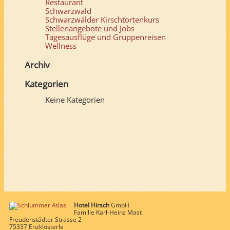
Restaurant
Schwarzwald
Schwarzwälder Kirschtortenkurs
Stellenangebote und Jobs
Tagesausflüge und Gruppenreisen
Wellness
Archiv
Kategorien
Keine Kategorien
Hotel Hirsch
GmbH
Familie Karl-Heinz Mast
Freudenstädter Strasse 2
75337 Enzklösterle