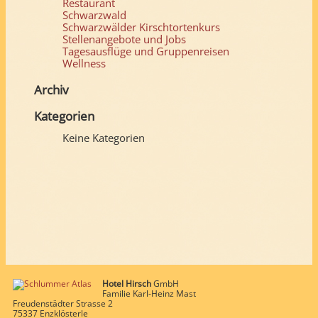
Restaurant
Schwarzwald
Schwarzwälder Kirschtortenkurs
Stellenangebote und Jobs
Tagesausflüge und Gruppenreisen
Wellness
Archiv
Kategorien
Keine Kategorien
Hotel Hirsch
GmbH
Familie Karl-Heinz Mast
Freudenstädter Strasse 2
75337 Enzklösterle