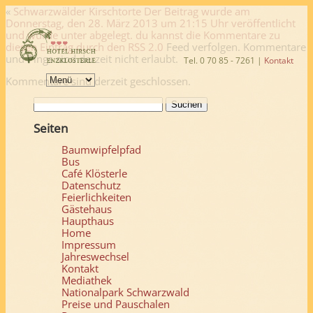
«
Schwarzwälder Kirschtorte
Der Beitrag wurde am
Donnerstag, den 28. März 2013 um 21:15 Uhr veröffentlicht
und wurde unter abgelegt. du kannst die Kommentare zu
diesen Eintrag durch den
RSS 2.0
Feed verfolgen. Kommentare
und Pings sind derzeit nicht erlaubt.
Tel. 0 70 85 - 7261 |
Kontakt
Kommentare sind derzeit geschlossen.
Suchen
nach:
Seiten
Baumwipfelpfad
Bus
Café Klösterle
Datenschutz
Feierlichkeiten
Gästehaus
Haupthaus
Home
Impressum
Jahreswechsel
Kontakt
Mediathek
Nationalpark Schwarzwald
Preise und Pauschalen