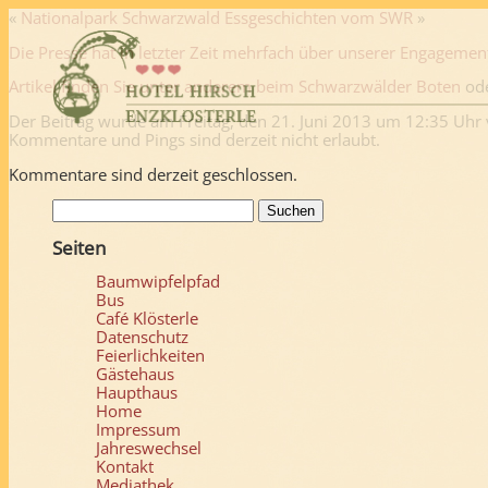
«
Nationalpark Schwarzwald
Essgeschichten vom SWR
»
Die Presse hat in letzter Zeit mehrfach über unserer Engagement
Artikel finden Sie unter anderem beim
Schwarzwälder Boten
od
Der Beitrag wurde am Freitag, den 21. Juni 2013 um 12:35 Uhr 
Kommentare und Pings sind derzeit nicht erlaubt.
Kommentare sind derzeit geschlossen.
Suchen
nach:
Seiten
Baumwipfelpfad
Bus
Café Klösterle
Datenschutz
Feierlichkeiten
Gästehaus
Haupthaus
Home
Impressum
Jahreswechsel
Kontakt
Mediathek